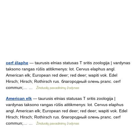
cerf élaphe
— taurusis elnias statusas T sritis zoologija | vardynas
taksono rangas rūšis atitikmenys: lot. Cervus elaphus angl.
American elk; European red deer; red deer; wapiti vok. Edel
Hirsch; Hirsch; Rothirsch rus. благородный олень pranc. cerf
commun;… …
Žinduolių pavadinimų žodynas
American elk
— taurusis elnias statusas T sritis zoologija |
vardynas taksono rangas rūšis atitikmenys: lot. Cervus elaphus
angl. American elk; European red deer; red deer; wapiti vok. Edel
Hirsch; Hirsch; Rothirsch rus. благородный олень pranc. cerf
commun;… …
Žinduolių pavadinimų žodynas