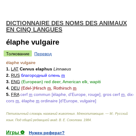
DICTIONNAIRE DES NOMS DES ANIMAUX
EN CINQ LANGUES
élaphe vulgaire
Толкование
Перевод
élaphe vulgaire
1.
LAT
Cervus elaphus
Linnaeus
2.
RUS
благородный олень
m
3.
ENG
(European) red deer, American elk, wapiti
4.
DEU
(Edel-)Hirsch
m
, Rothirsch
m
5.
FRA
cerf
m
commun [élaphe, d'Europe, rouge], gros cerf
m
, dix-
cors
m
, élaphe
m
ordinaire [d'Europe, vulgaire]
Пятиязычный словарь названий животных. Млекопитающие. — М.: Русский
язык
.
Под общей редакцией акад. В. Е. Соколова
.
1984
.
Игры ⚽
Нужен реферат?