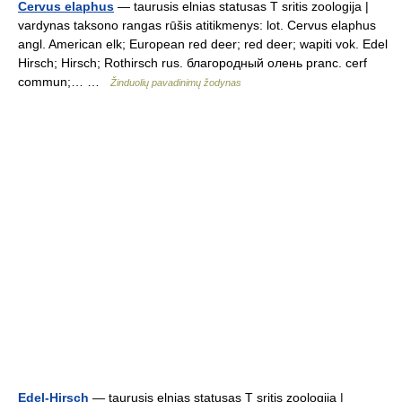
Cervus elaphus
— taurusis elnias statusas T sritis zoologija |
vardynas taksono rangas rūšis atitikmenys: lot. Cervus elaphus
angl. American elk; European red deer; red deer; wapiti vok. Edel
Hirsch; Hirsch; Rothirsch rus. благородный олень pranc. cerf
commun;… …
Žinduolių pavadinimų žodynas
Edel-Hirsch
— taurusis elnias statusas T sritis zoologija |