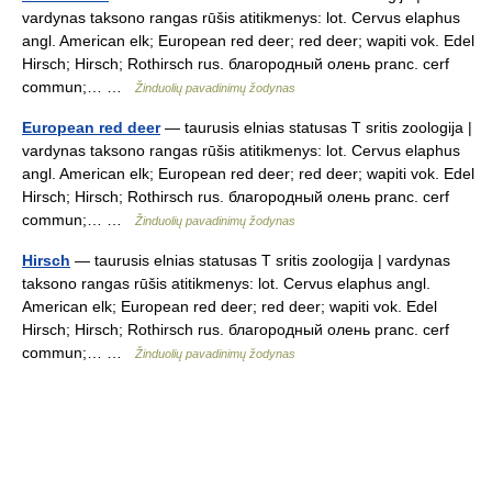
vardynas taksono rangas rūšis atitikmenys: lot. Cervus elaphus
angl. American elk; European red deer; red deer; wapiti vok. Edel
Hirsch; Hirsch; Rothirsch rus. благородный олень pranc. cerf
commun;… …
Žinduolių pavadinimų žodynas
European red deer
— taurusis elnias statusas T sritis zoologija |
vardynas taksono rangas rūšis atitikmenys: lot. Cervus elaphus
angl. American elk; European red deer; red deer; wapiti vok. Edel
Hirsch; Hirsch; Rothirsch rus. благородный олень pranc. cerf
commun;… …
Žinduolių pavadinimų žodynas
Hirsch
— taurusis elnias statusas T sritis zoologija | vardynas
taksono rangas rūšis atitikmenys: lot. Cervus elaphus angl.
American elk; European red deer; red deer; wapiti vok. Edel
Hirsch; Hirsch; Rothirsch rus. благородный олень pranc. cerf
commun;… …
Žinduolių pavadinimų žodynas