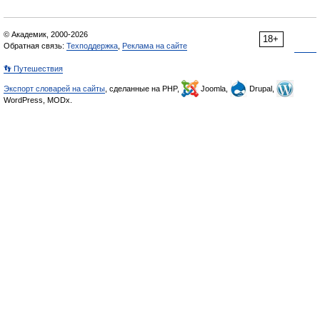
© Академик, 2000-2026
18+
Обратная связь:
Техподдержка
,
Реклама на сайте
👣 Путешествия
Экспорт словарей на сайты
, сделанные на PHP,
Joomla,
Drupal,
WordPress, MODx.