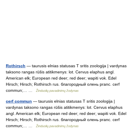
Rothirsch
— taurusis elnias statusas T sritis zoologija | vardynas
taksono rangas rūšis atitikmenys: lot. Cervus elaphus angl.
American elk; European red deer; red deer; wapiti vok. Edel
Hirsch; Hirsch; Rothirsch rus. благородный олень pranc. cerf
commun;… …
Žinduolių pavadinimų žodynas
cerf commun
— taurusis elnias statusas T sritis zoologija |
vardynas taksono rangas rūšis atitikmenys: lot. Cervus elaphus
angl. American elk; European red deer; red deer; wapiti vok. Edel
Hirsch; Hirsch; Rothirsch rus. благородный олень pranc. cerf
commun;… …
Žinduolių pavadinimų žodynas