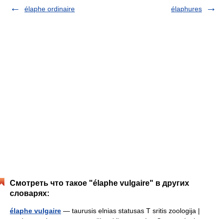
élaphe ordinaire
élaphures
Смотреть что такое "élaphe vulgaire" в других
словарях:
élaphe vulgaire
— taurusis elnias statusas T sritis zoologija |